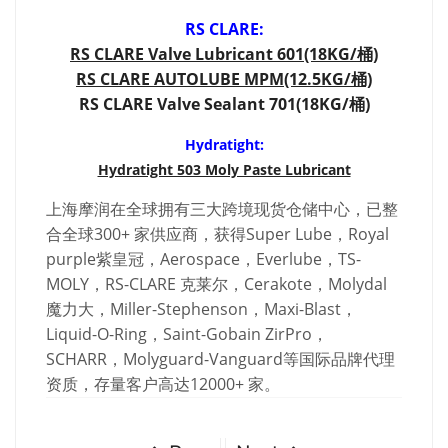
RS CLARE:
RS CLARE Valve Lubricant 601(18KG/桶)
RS CLARE AUTOLUBE MPM(12.5KG/桶)
RS CLARE Valve Sealant 701(18KG/桶)
Hydratight:
Hydratight 503 Moly Paste Lubricant
上海摩润在全球拥有三大跨境现货仓储中心，已整
合全球300+ 家供应商，获得Super Lube，Royal
purple紫皇冠，Aerospace，Everlube，TS-
MOLY，RS-CLARE 克莱尔，Cerakote，Molydal
魔力大，Miller-Stephenson，Maxi-Blast，
Liquid-O-Ring，Saint-Gobain ZirPro，
SCHARR，Molyguard-Vanguard等国际品牌代理
资质，存量客户高达12000+ 家。